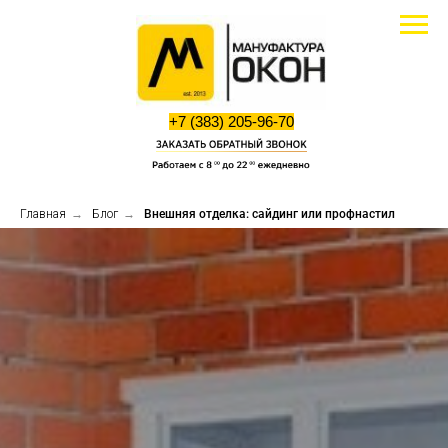
+7 (383) 205-96-70
Главная
→
Блог
→
Внешняя отделка: сайдинг или профнастил
Калькулятор
Вызвать
стоимости
замерщика